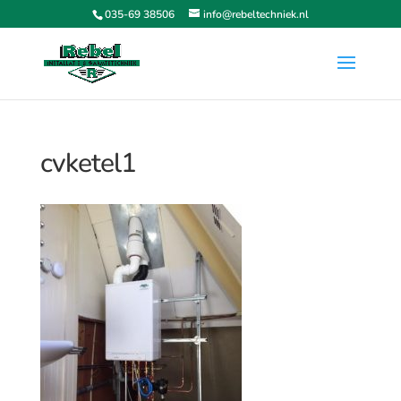
035-69 38506
info@rebeltechniek.nl
cvketel1