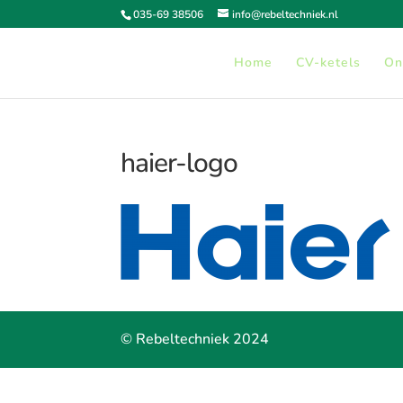
035-69 38506
info@rebeltechniek.nl
Home
CV-ketels
On
haier-logo
© Rebeltechniek 2024